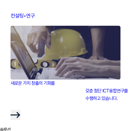
컨설팅•연구
새로운 가치 창출의 기회를

								갖춘 첨단 ICT융합연구를

								수행하고 있습니다.

솔루션