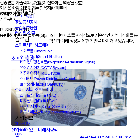
검증받은 기술력과 끊임없이 진화하는 역량을 갖춘
혁신을 함께 만들어가는 믿음직한 파트너
사업분야
㈜대호이엔지입니다.
소프트웨어
사업분야
정보통신공사
공간정보융합
BUSINESS FIELD
컨설팅•연구
㈜대호이엔지는 플랫폼(SI)과 IoT 디바이스를 시작점으로 지속적인 사업다각화를 통
솔루션
					혁신과 미래 성장을 위한 기반을 다져가고 있습니다.

스마트시티 하드웨어
스마트폴(Smart Pole)
스마트쉘터(Smart Shelter)
소프트웨어
바닥형보행신호등(In-ground Pedestrian Signal)
영상감시장치(CCTV System)
계장제어장치(I&C Device)
수배전반(Power Distribution Panel)
로라중계기(LoRa Gateway)
스마트시티 소프트웨어
스마트시티(Smart City)
디지털트윈(Digital Twin)
스마트서비스(Smart Service)
지오스페셜 서비스(Geospatial Service)
기업정보
회사소개
인사말
신뢰할 수 있는 미래지향적

연혁
							솔루션을 지속적으로 제공하는
