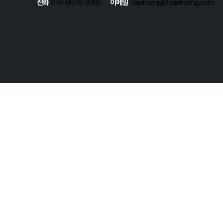
전화  
070-8676-3066      
이메일  
 daehoeng@daehoeng.com
