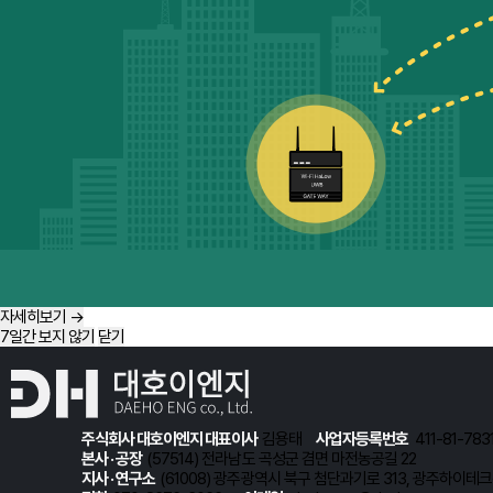
자세히보기 →
7일간 보지 않기
닫기
주식회사 대호이엔지 대표이사  
김용태
      사업자등록번호
  411-81-7831
본사 · 공장  
(57514) 전라남도 곡성군 겸면 마전농공길 22

지사 · 연구소  
(61008) 광주광역시 북구 첨단과기로 313, 광주하이테크센