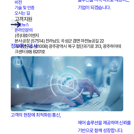
비전
							기업이 되겠습니다.

기술 및 인증
오시는 길
고객지원
대호뉴스
온라인문의
(주)대호이엔지
본사‧공장
(57514) 전라남도 곡성군 겸면 마전농공길 22
정보통신공사
지사‧연구소
(61008) 광주광역시 북구 첨단과기로 313, 광주하이테
크센터 B동 B201호
고객의 현장에 최적화된 통신,

							제어 솔루션을 제공하며 신뢰를

							기반으로 함께 성장합니다.